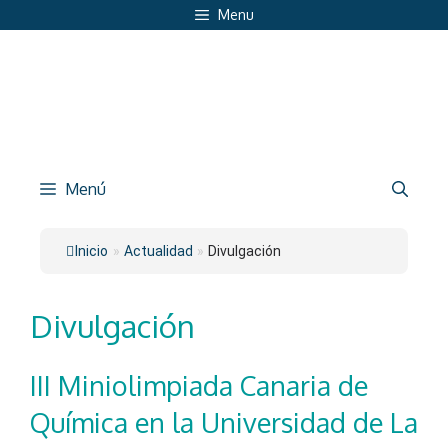
Saltar
Menu
al
contenido
Menú
Inicio
»
Actualidad
»
Divulgación
Divulgación
III Miniolimpiada Canaria de
Química en la Universidad de La