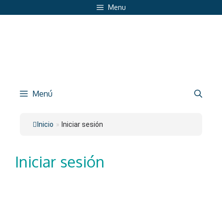
Saltar
Menu
al
contenido
Menú
Inicio
»
Iniciar sesión
Iniciar sesión
Nombre de usuario o E-mail
*