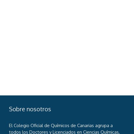
Contraseña
*
Mantenerme conectado
Registro
¿Has olvidado tu contraseña?
Sobre nosotros
El Colegio Oficial de Químicos de Canarias agrupa a
todos los Doctores y Licenciados en Ciencias Químicas,