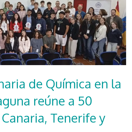
naria de Química en la
aguna reúne a 50
Canaria, Tenerife y