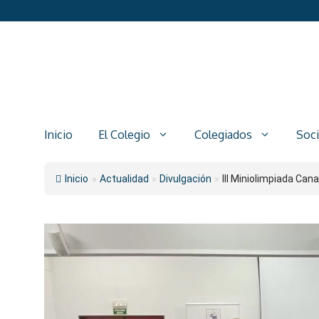
Saltar
al
contenido
Inicio
El Colegio
Colegiados
Soc
Inicio
»
Actualidad
»
Divulgación
»
III Miniolimpiada Canar