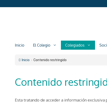
Saltar
al
contenido
Inicio
El Colegio
Colegiados
Soc
Inicio
»
Contenido restringido
Contenido restringi
Esta tratando de acceder a información exclusiva 