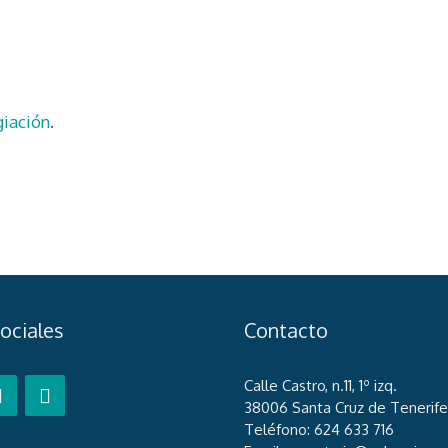
giación
.
ociales
Contacto
Calle Castro, n.11, 1º izq.
38006 Santa Cruz de Tenerife
Teléfono: 624 633 716