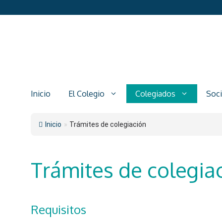
Saltar
al
contenido
Inicio
El Colegio
Colegiados
Soc
Inicio
»
Trámites de colegiación
Trámites de colegia
Requisitos