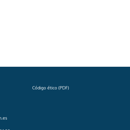
Código ético (PDF)
n.es