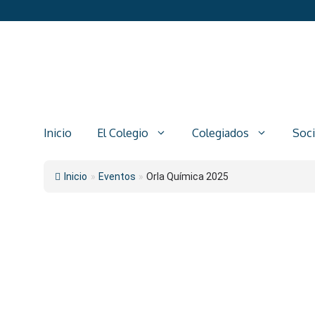
Saltar
al
contenido
Inicio
El Colegio
Colegiados
Soc
Inicio
»
Eventos
»
Orla Química 2025