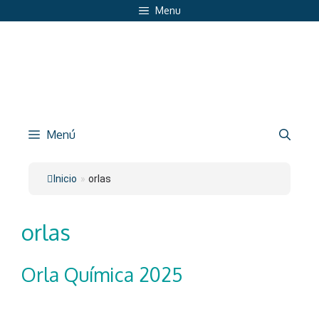
Saltar
Menu
al
contenido
Menú
Inicio
»
orlas
orlas
Orla Química 2025