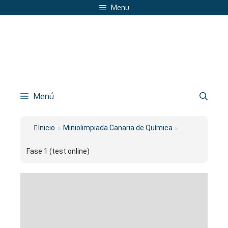
Saltar
Menu
al
contenido
Menú
Inicio
»
Miniolimpiada Canaria de Química
»
Fase 1 (test online)