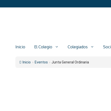
Saltar
al
contenido
Inicio
El Colegio
Colegiados
Soc
Inicio
»
Eventos
»
Junta General Ordinaria