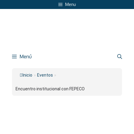
Saltar
Menu
al
contenido
Menú
Inicio
»
Eventos
»
Encuentro institucional con FEPECO