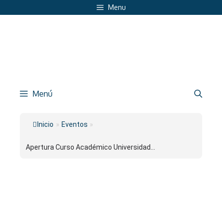
Saltar
Menu
al
contenido
Menú
Inicio
»
Eventos
»
Apertura Curso Académico Universidad...