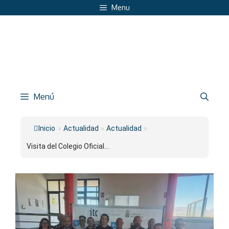
Saltar
Menu
al
contenido
Menú
Inicio
»
Actualidad
»
Actualidad
»
Visita del Colegio Oficial...