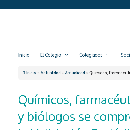
Saltar
al
contenido
Inicio
El Colegio
Colegiados
Soc
Inicio
»
Actualidad
»
Actualidad
»
Químicos, farmacéutic
Químicos, farmacéuti
y biólogos se compr