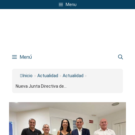
Saltar
Menu
al
contenido
Menú
Inicio
»
Actualidad
»
Actualidad
»
Nueva Junta Directiva de...