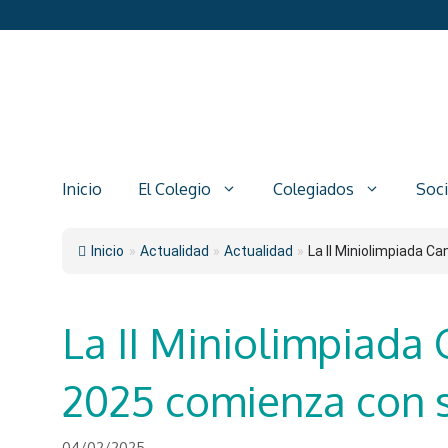
Saltar
al
contenido
Inicio
El Colegio
Colegiados
Soc
Inicio
»
Actualidad
»
Actualidad
»
La II Miniolimpiada Can
La II Miniolimpiada
2025 comienza con s
04/02/2025