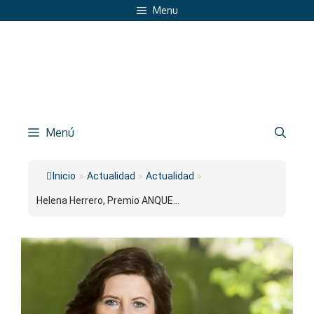
Saltar
Menu
al
contenido
Menú
Inicio
»
Actualidad
»
Actualidad
»
Helena Herrero, Premio ANQUE...