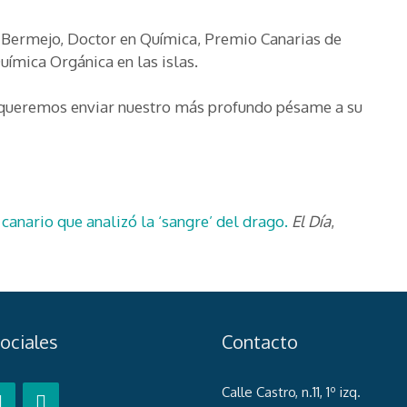
Bermejo, Doctor en Química, Premio Canarias de
uímica Orgánica en las islas.
s queremos enviar nuestro más profundo pésame a su
canario que analizó la ‘sangre’ del drago.
El Día
,
ociales
Contacto
Calle Castro, n.11, 1º izq.