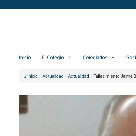
Saltar
al
contenido
Inicio
El Colegio
Colegiados
Soc
Inicio
»
Actualidad
»
Actualidad
»
Fallecimiento Jaime 