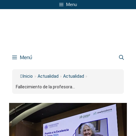
Saltar
Menu
al
contenido
Menú
Inicio
»
Actualidad
»
Actualidad
»
Fallecimiento de la profesora...