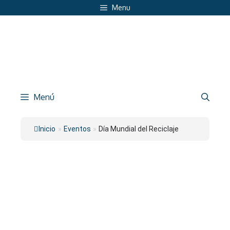
Saltar
Menu
al
contenido
Menú
Inicio
»
Eventos
»
Día Mundial del Reciclaje