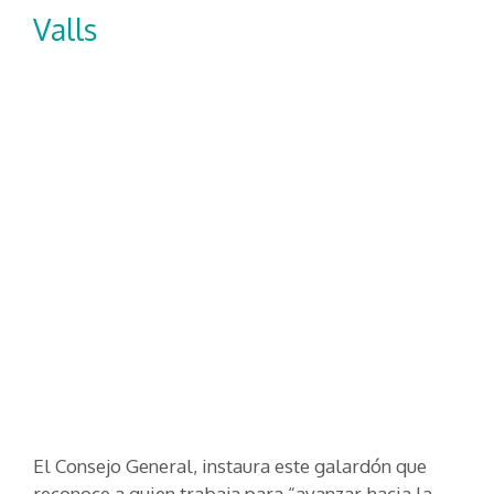
Valls
El Consejo General, instaura este galardón que
reconoce a quien trabaja para “avanzar hacia la