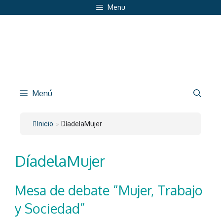
Saltar
Menu
al
contenido
Menú
Inicio
»
DíadelaMujer
DíadelaMujer
Mesa de debate “Mujer, Trabajo
y Sociedad”