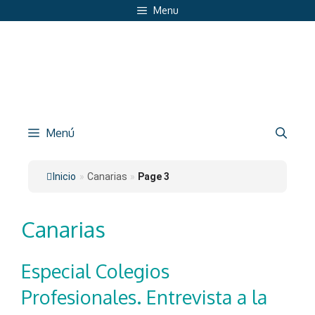
Saltar
Menu
al
contenido
Menú
Inicio
»
Canarias
»
Page 3
Canarias
Especial Colegios
Profesionales. Entrevista a la