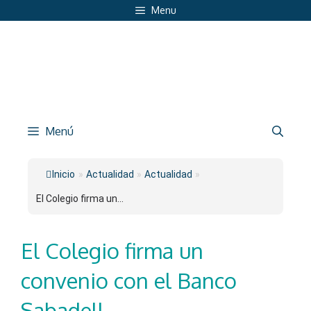
Saltar
Menu
al
contenido
Menú
Inicio
»
Actualidad
»
Actualidad
»
El Colegio firma un...
El Colegio firma un
convenio con el Banco
Sabadell