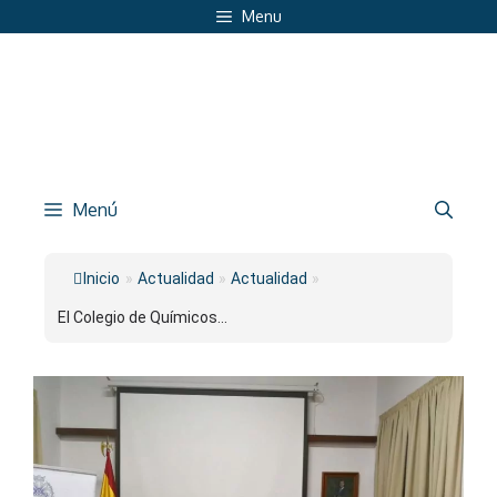
Saltar
Menu
al
contenido
Menú
Inicio
»
Actualidad
»
Actualidad
»
El Colegio de Químicos...