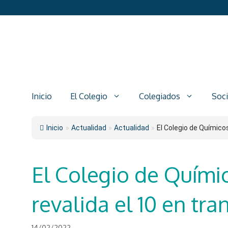
Saltar
al
contenido
Inicio
El Colegio
Colegiados
Soc
Inicio
»
Actualidad
»
Actualidad
»
El Colegio de Químicos
El Colegio de Quími
revalida el 10 en tr
14/02/2022