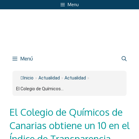
Saltar
Menu
al
contenido
Menú
Inicio
»
Actualidad
»
Actualidad
»
El Colegio de Químicos...
El Colegio de Químicos de
Canarias obtiene un 10 en el
Índice de Transparencia