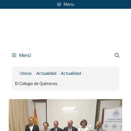
Saltar
Menu
al
contenido
Menú
Inicio
»
Actualidad
»
Actualidad
»
El Colegio de Químicos...