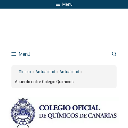
Saltar
Menu
al
contenido
Menú
Inicio
»
Actualidad
»
Actualidad
»
Acuerdo entre Colegio Químicos...